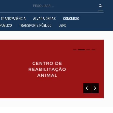
TRANSPARÊNCIA
ALVARÁ OBRAS
CONCURSO
PÚBLICO
TRANSPORTE PÚBLICO
LGPD
0
1
2
3