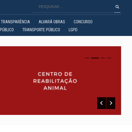
TRANSPARÊNCIA
ALVARÁ OBRAS
CONCURSO
PÚBLICO
TRANSPORTE PÚBLICO
LGPD
0
1
2
3