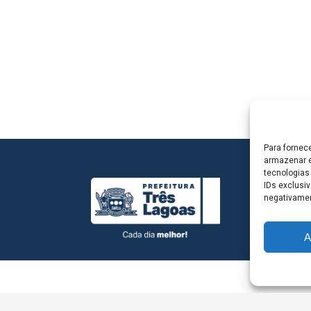
Para fornec
armazenar e
tecnologias
IDs exclusiv
negativamen
A