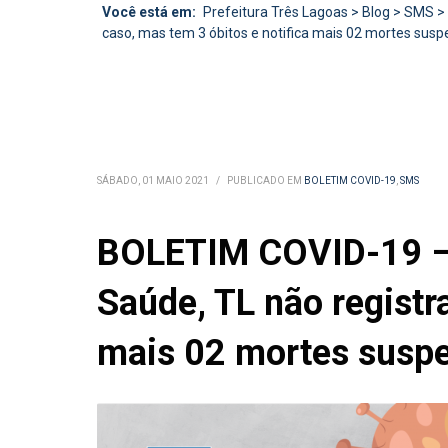
Você está em:
Prefeitura Três Lagoas
>
Blog
>
SMS
>
caso, mas tem 3 óbitos e notifica mais 02 mortes susp
SÁBADO, 01 MAIO 2021
/
PUBLICADO EM
BOLETIM COVID-19
,
SMS
BOLETIM COVID-19 – D
Saúde, TL não registr
mais 02 mortes suspe