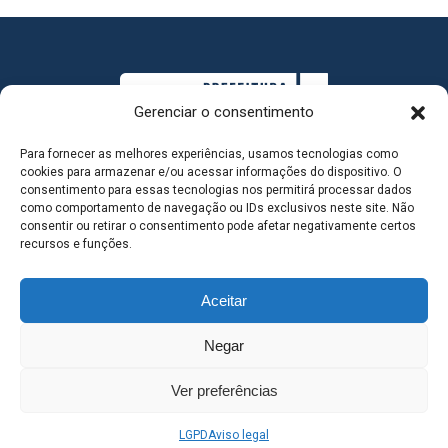
Gerenciar o consentimento
Para fornecer as melhores experiências, usamos tecnologias como
cookies para armazenar e/ou acessar informações do dispositivo. O
consentimento para essas tecnologias nos permitirá processar dados
como comportamento de navegação ou IDs exclusivos neste site. Não
consentir ou retirar o consentimento pode afetar negativamente certos
MAPA DO SITE
recursos e funções.
Aceitar
SEDE DO ADMINISTRATIVO MUNICIPAL - Avenida
Negar
Antônio Trajano, nº 30 - centro - Três Lagoas MS |
Ver preferências
Contato: 67 98139-3237
LGPD
Aviso legal