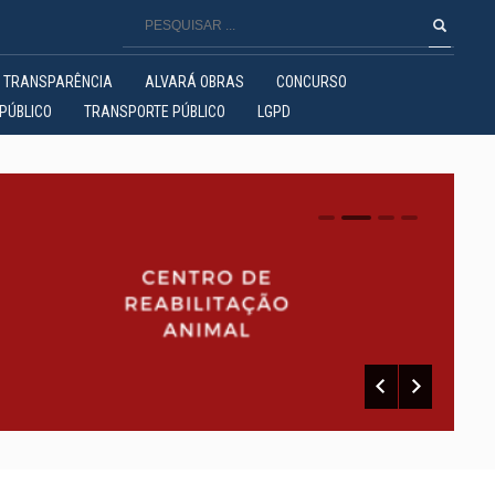
TRANSPARÊNCIA
ALVARÁ OBRAS
CONCURSO
PÚBLICO
TRANSPORTE PÚBLICO
LGPD
0
1
2
3