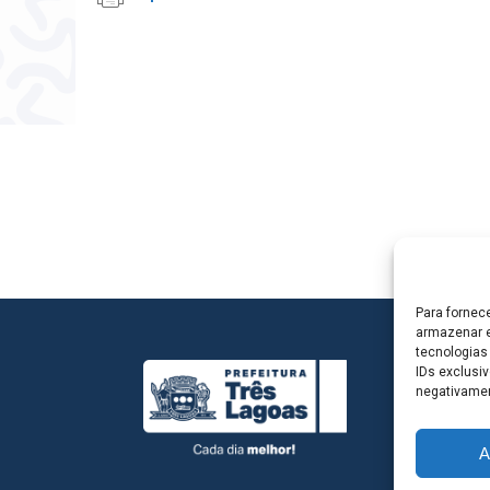
Para fornec
armazenar e
tecnologias
IDs exclusiv
negativamen
A