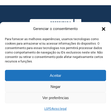
Gerenciar o consentimento
Para fornecer as melhores experiências, usamos tecnologias como
cookies para armazenar e/ou acessar informações do dispositivo. O
consentimento para essas tecnologias nos permitirá processar dados
como comportamento de navegação ou IDs exclusivos neste site. Não
consentir ou retirar o consentimento pode afetar negativamente certos
MAPA DO SITE
recursos e funções.
Aceitar
SEDE DO ADMINISTRATIVO MUNICIPAL - Avenida
Negar
Antônio Trajano, nº 30 - centro - Três Lagoas MS |
Ver preferências
Contato: 67 98139-3237
LGPD
Aviso legal