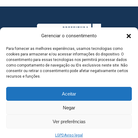
Gerenciar o consentimento
Para fornecer as melhores experiências, usamos tecnologias como
cookies para armazenar e/ou acessar informações do dispositivo. O
consentimento para essas tecnologias nos permitirá processar dados
como comportamento de navegação ou IDs exclusivos neste site. Não
consentir ou retirar o consentimento pode afetar negativamente certos
MAPA DO SITE
recursos e funções.
Aceitar
SEDE DO ADMINISTRATIVO MUNICIPAL - Avenida
Negar
Antônio Trajano, nº 30 - centro - Três Lagoas MS |
Ver preferências
Contato: 67 98139-3237
LGPD
Aviso legal