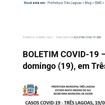
Você está em:
Prefeitura Três Lagoas
>
Blog
>
SMS
>
DOMINGO, 19 ABRIL 2020
/
PUBLICADO EM
BOLETIM COVID-19
,
SMS
BOLETIM COVID-19 – S
domingo (19), em Trê