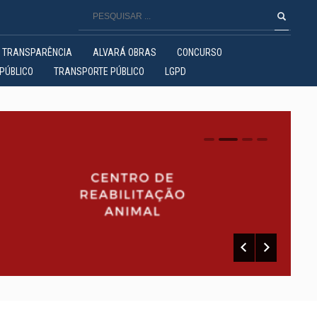
TRANSPARÊNCIA
ALVARÁ OBRAS
CONCURSO
PÚBLICO
TRANSPORTE PÚBLICO
LGPD
0
1
2
3