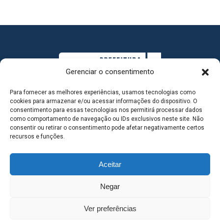
Gerenciar o consentimento
Para fornecer as melhores experiências, usamos tecnologias como
cookies para armazenar e/ou acessar informações do dispositivo. O
consentimento para essas tecnologias nos permitirá processar dados
como comportamento de navegação ou IDs exclusivos neste site. Não
consentir ou retirar o consentimento pode afetar negativamente certos
MAPA DO SITE
recursos e funções.
Aceitar
SEDE DO ADMINISTRATIVO MUNICIPAL - Avenida
Negar
Antônio Trajano, nº 30 - centro - Três Lagoas MS |
Ver preferências
Contato: 67 98139-3237