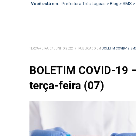
Você está em:
Prefeitura Três Lagoas
>
Blog
>
SMS
>
TERÇA-FEIRA, 07 JUNHO 2022
/
PUBLICADO EM
BOLETIM COVID-19
,
SM
BOLETIM COVID-19 – S
terça-feira (07)