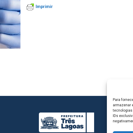
Imprimir
Para fornec
armazenar e
tecnologias
IDs exclusiv
negativamen