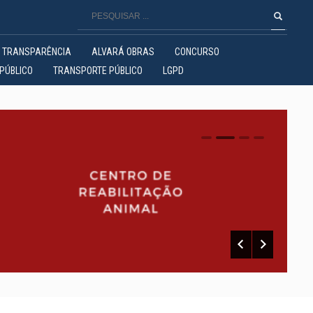
TRANSPARÊNCIA
ALVARÁ OBRAS
CONCURSO
PÚBLICO
TRANSPORTE PÚBLICO
LGPD
0
1
2
3