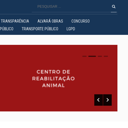
TRANSPARÊNCIA
ALVARÁ OBRAS
CONCURSO
PÚBLICO
TRANSPORTE PÚBLICO
LGPD
0
1
2
3