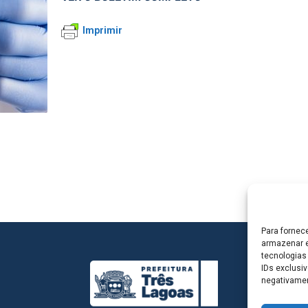
Imprimir
Para fornec
armazenar e
tecnologias
IDs exclusiv
negativamen