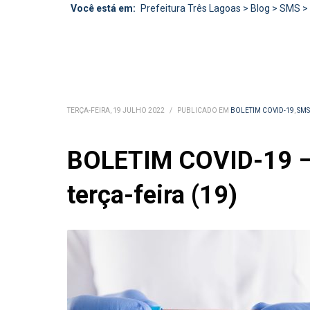
Você está em:
Prefeitura Três Lagoas
>
Blog
>
SMS
>
TERÇA-FEIRA, 19 JULHO 2022
/
PUBLICADO EM
BOLETIM COVID-19
,
SMS
BOLETIM COVID-19 – S
terça-feira (19)