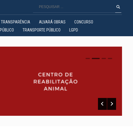
TRANSPARÊNCIA
ALVARÁ OBRAS
CONCURSO
PÚBLICO
TRANSPORTE PÚBLICO
LGPD
0
1
2
3