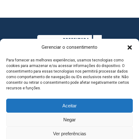
Gerenciar o consentimento
Para fornecer as melhores experiências, usamos tecnologias como
cookies para armazenar e/ou acessar informações do dispositivo. O
consentimento para essas tecnologias nos permitirá processar dados
como comportamento de navegação ou IDs exclusivos neste site. Não
consentir ou retirar o consentimento pode afetar negativamente certos
MAPA DO SITE
recursos e funções.
Aceitar
SEDE DO ADMINISTRATIVO MUNICIPAL - Avenida
Negar
Antônio Trajano, nº 30 - centro - Três Lagoas MS |
Ver preferências
Contato: 67 98139-3237