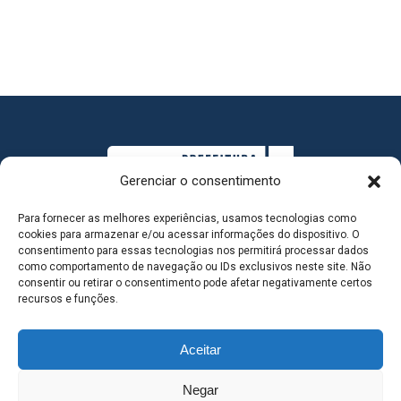
Gerenciar o consentimento
Para fornecer as melhores experiências, usamos tecnologias como
cookies para armazenar e/ou acessar informações do dispositivo. O
consentimento para essas tecnologias nos permitirá processar dados
como comportamento de navegação ou IDs exclusivos neste site. Não
consentir ou retirar o consentimento pode afetar negativamente certos
MAPA DO SITE
recursos e funções.
Aceitar
SEDE DO ADMINISTRATIVO MUNICIPAL - Avenida
Negar