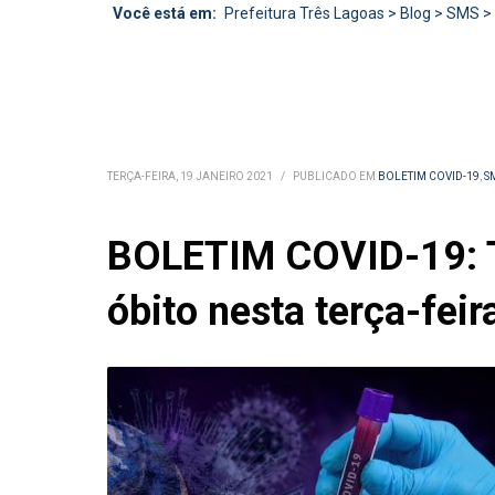
Você está em:
Prefeitura Três Lagoas
>
Blog
>
SMS
>
TERÇA-FEIRA, 19 JANEIRO 2021
/
PUBLICADO EM
BOLETIM COVID-19
,
S
BOLETIM COVID-19: Tr
óbito nesta terça-feir