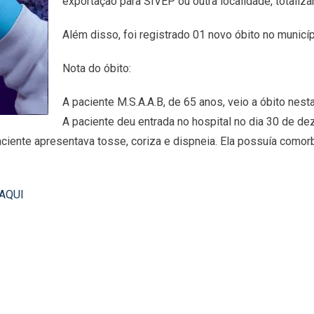
exportação para SIVEP ou outra localidade, totaliz
Além disso, foi registrado 01 novo óbito no municíp
Nota do óbito:
A paciente M.S.A.A.B, de 65 anos, veio a óbito nesta
A paciente deu entrada no hospital no dia 30 de d
paciente apresentava tosse, coriza e dispneia. Ela possuía com
AQUI