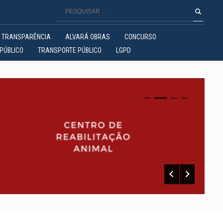
TRANSPARÊNCIA
ALVARÁ OBRAS
CONCURSO
PÚBLICO
TRANSPORTE PÚBLICO
LGPD
0
1
2
3