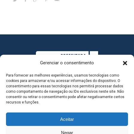
Gerenciar o consentimento
Para fornecer as melhores experiências, usamos tecnologias como
cookies para armazenar e/ou acessar informações do dispositivo. O
consentimento para essas tecnologias nos permitirá processar dados
como comportamento de navegação ou IDs exclusivos neste site. Não
consentir ou retirar o consentimento pode afetar negativamente certos
MAPA DO SITE
recursos e funções.
Aceitar
SEDE DO ADMINISTRATIVO MUNICIPAL - Avenida
Negar