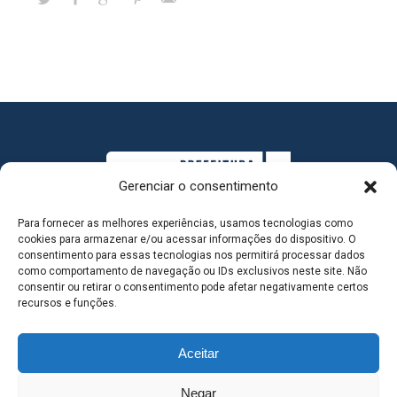
Gerenciar o consentimento
Para fornecer as melhores experiências, usamos tecnologias como
cookies para armazenar e/ou acessar informações do dispositivo. O
consentimento para essas tecnologias nos permitirá processar dados
como comportamento de navegação ou IDs exclusivos neste site. Não
consentir ou retirar o consentimento pode afetar negativamente certos
MAPA DO SITE
recursos e funções.
Aceitar
SEDE DO ADMINISTRATIVO MUNICIPAL - Avenida
Negar