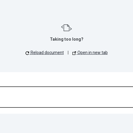
Taking too long?
Reload document
|
Open in new tab