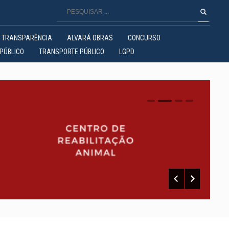
TRANSPARÊNCIA
ALVARÁ OBRAS
CONCURSO
PÚBLICO
TRANSPORTE PÚBLICO
LGPD
0
1
2
3