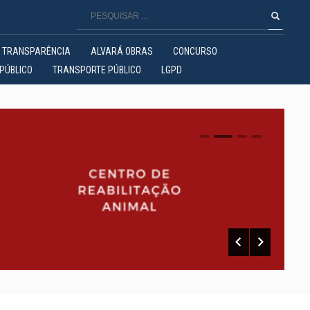
TRANSPARÊNCIA
ALVARÁ OBRAS
CONCURSO
PÚBLICO
TRANSPORTE PÚBLICO
LGPD
0
1
2
3