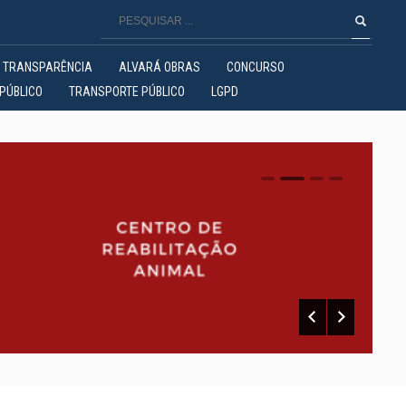
TRANSPARÊNCIA
ALVARÁ OBRAS
CONCURSO
PÚBLICO
TRANSPORTE PÚBLICO
LGPD
0
1
2
3