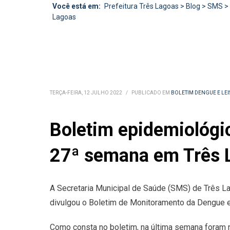
Você está em:
Prefeitura Três Lagoas
>
Blog
>
SMS
>
Lagoas
TERÇA-FEIRA, 12 JULHO 2022
/
PUBLICADO EM
BOLETIM DENGUE E LE
Boletim epidemiológi
27ª semana em Três 
A Secretaria Municipal de Saúde (SMS) de Três La
divulgou o Boletim de Monitoramento da Dengue e 
Como consta no boletim, na última semana foram n