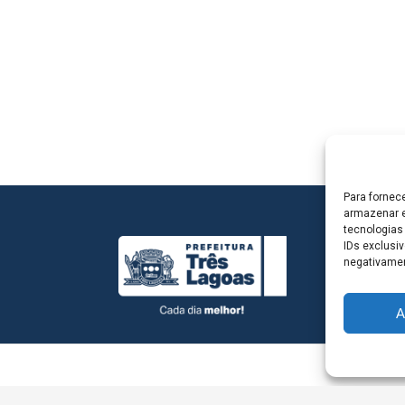
Para fornec
armazenar e
tecnologias
IDs exclusiv
negativamen
A