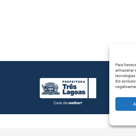
Para fornec
armazenar e
tecnologias
IDs exclusiv
negativamen
A