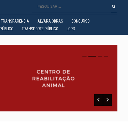
TRANSPARÊNCIA
ALVARÁ OBRAS
CONCURSO
PÚBLICO
TRANSPORTE PÚBLICO
LGPD
0
1
2
3