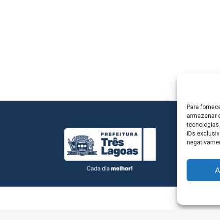
Para fornec
armazenar e
tecnologias
IDs exclusiv
negativamen
A