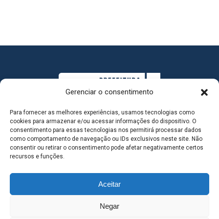
Gerenciar o consentimento
Para fornecer as melhores experiências, usamos tecnologias como
cookies para armazenar e/ou acessar informações do dispositivo. O
consentimento para essas tecnologias nos permitirá processar dados
como comportamento de navegação ou IDs exclusivos neste site. Não
consentir ou retirar o consentimento pode afetar negativamente certos
MAPA DO SITE
recursos e funções.
Aceitar
SEDE DO ADMINISTRATIVO MUNICIPAL - Avenida
Negar