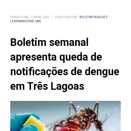
TERÇA-FEIRA, 12 ABRIL 2022
/
PUBLICADO EM
.
,
BOLETIM DENGUE E
LEISHMANIONSE
,
SMS
Boletim semanal
apresenta queda de
notificações de dengue
em Três Lagoas