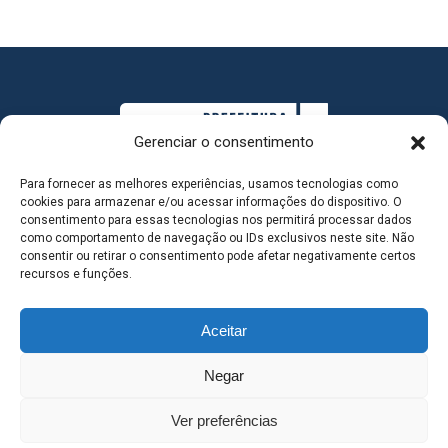
Gerenciar o consentimento
Para fornecer as melhores experiências, usamos tecnologias como
cookies para armazenar e/ou acessar informações do dispositivo. O
consentimento para essas tecnologias nos permitirá processar dados
como comportamento de navegação ou IDs exclusivos neste site. Não
consentir ou retirar o consentimento pode afetar negativamente certos
MAPA DO SITE
recursos e funções.
Aceitar
SEDE DO ADMINISTRATIVO MUNICIPAL - Avenida
Negar
Antônio Trajano, nº 30 - centro - Três Lagoas MS |
Ver preferências
Contato: 67 98139-3237