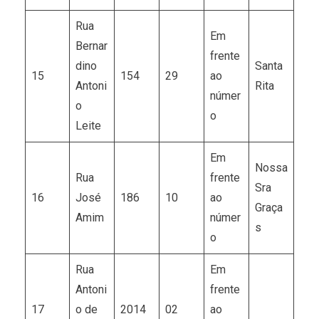
Rua
Em
Bernar
frente
dino
Santa
15
154
29
ao
Antoni
Rita
númer
o
o
Leite
Em
Nossa
Rua
frente
Sra
16
José
186
10
ao
Graça
Amim
númer
s
o
Rua
Em
Antoni
frente
17
o de
2014
02
ao