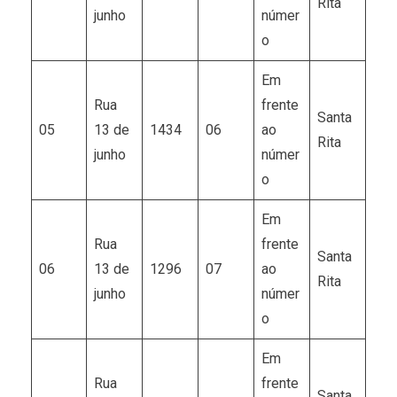
Rita
junho
númer
o
Em
Rua
frente
Santa
05
13 de
1434
06
ao
Rita
junho
númer
o
Em
Rua
frente
Santa
06
13 de
1296
07
ao
Rita
junho
númer
o
Em
Rua
frente
Santa