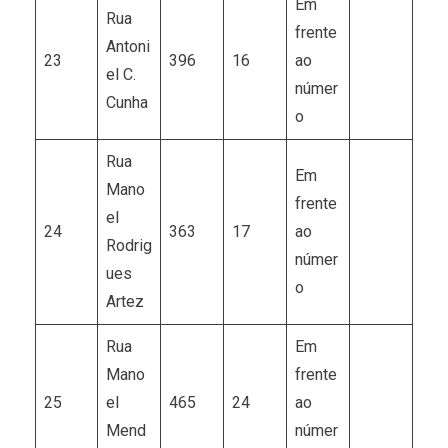
Em
Rua
frente
Antoni
23
396
16
ao
el C.
númer
Cunha
o
Rua
Em
Mano
frente
el
24
363
17
ao
Rodrig
númer
ues
o
Artez
Rua
Em
Mano
frente
25
el
465
24
ao
Mend
númer