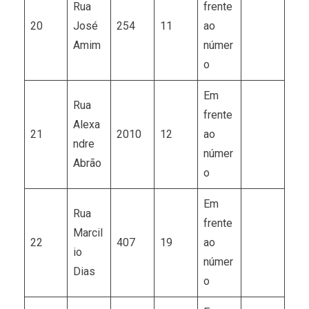
Rua
frente
20
José
254
11
ao
Amim
númer
o
Em
Rua
frente
Alexa
21
2010
12
ao
ndre
númer
Abrão
o
Em
Rua
frente
Marcil
22
407
19
ao
io
númer
Dias
o