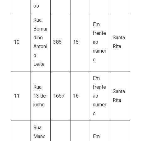
os
Rua
Em
Bernar
frente
dino
Santa
10
385
15
ao
Antoni
Rita
númer
o
o
Leite
Em
Rua
frente
Santa
11
13 de
1657
16
ao
Rita
junho
númer
o
Rua
Mano
Em