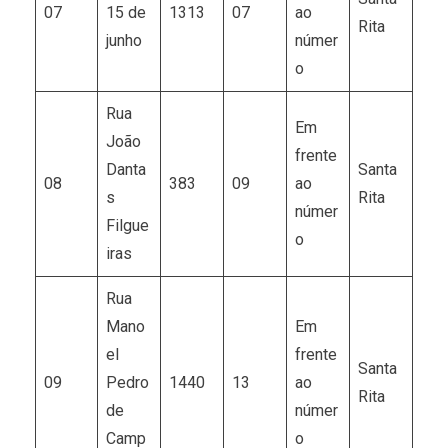
07
15 de
1313
07
ao
Rita
junho
númer
o
Rua
Em
João
frente
Danta
Santa
08
383
09
ao
s
Rita
númer
Filgue
o
iras
Rua
Mano
Em
el
frente
Santa
09
Pedro
1440
13
ao
Rita
de
númer
Camp
o