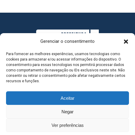
Gerenciar o consentimento
Para fornecer as melhores experiências, usamos tecnologias como
cookies para armazenar e/ou acessar informações do dispositivo. O
consentimento para essas tecnologias nos permitirá processar dados
como comportamento de navegação ou IDs exclusivos neste site. Não
consentir ou retirar o consentimento pode afetar negativamente certos
MAPA DO SITE
recursos e funções.
Aceitar
SEDE DO ADMINISTRATIVO MUNICIPAL - Avenida
Negar
Antônio Trajano, nº 30 - centro - Três Lagoas MS |
Ver preferências
Contato: 67 98139-3237