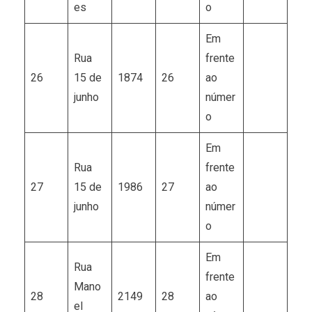
es
o
Em
Rua
frente
26
15 de
1874
26
ao
junho
númer
o
Em
Rua
frente
27
15 de
1986
27
ao
junho
númer
o
Em
Rua
frente
Mano
28
2149
28
ao
el