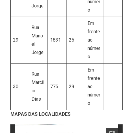
númer
Jorge
o
Em
Rua
frente
Mano
29
1831
25
ao
el
númer
Jorge
o
Em
Rua
frente
Marcil
30
775
29
ao
io
númer
Dias
o
MAPAS DAS LOCALIDADES