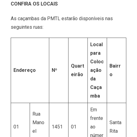
CONFIRA OS LOCAIS
As caçambas da PMTL estarão disponíveis nas
seguintes ruas:
Local
para
Coloc
Quart
Bairr
Endereço
Nº
ação
eirão
o
da
Caça
mba
Em
Rua
frente
Mano
Santa
01
1451
01
ao
el
Rita
númer