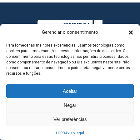
Gerenciar o consentimento
Para fornecer as melhores experiências, usamos tecnologias como
cookies para armazenar e/ou acessar informações do dispositivo. O
consentimento para essas tecnologias nos permitirá processar dados
como comportamento de navegação ou IDs exclusivos neste site. Não
consentir ou retirar o consentimento pode afetar negativamente certos
MAPA DO SITE
recursos e funções.
Aceitar
SEDE DO ADMINISTRATIVO MUNICIPAL - Avenida
Negar
Antônio Trajano, nº 30 - centro - Três Lagoas MS |
Ver preferências
Contato: 67 98139-3237
LGPD
Aviso legal