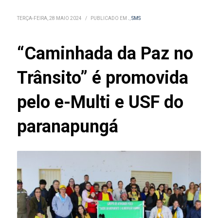
TERÇA-FEIRA, 28 MAIO 2024
/
PUBLICADO EM
.
,
SMS
“Caminhada da Paz no
Trânsito” é promovida
pelo e-Multi e USF do
paranapungá