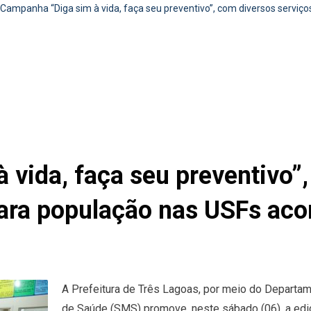
Campanha “Diga sim à vida, faça seu preventivo”, com diversos serviç
vida, faça seu preventivo”
para população nas USFs aco
A Prefeitura de Três Lagoas, por meio do Departam
de Saúde (SMS) promove, neste sábado (06), a edi