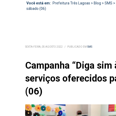
Você está em:
Prefeitura Três Lagoas
>
Blog
>
SMS
>
sábado (06)
SEXTA-FEIRA, 05 AGOSTO 2022
/
PUBLICADO EM
SMS
Campanha “Diga sim à 
serviços oferecidos 
(06)