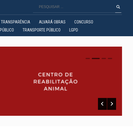
TRANSPARÊNCIA
ALVARÁ OBRAS
CONCURSO
PÚBLICO
TRANSPORTE PÚBLICO
LGPD
0
1
2
3