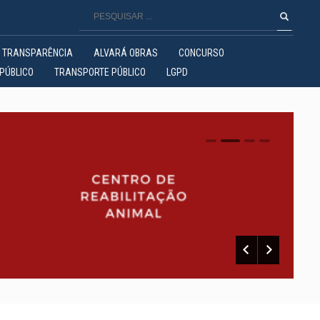
TRANSPARÊNCIA
ALVARÁ OBRAS
CONCURSO
PÚBLICO
TRANSPORTE PÚBLICO
LGPD
0
1
2
3