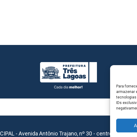
Para fornec
armazenar e
tecnologias
IDs exclusiv
negativamen
A
L - Avenida Antônio Trajano, nº 30 - centro - Três La