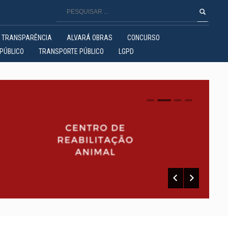
TRANSPARÊNCIA
ALVARÁ OBRAS
CONCURSO
PÚBLICO
TRANSPORTE PÚBLICO
LGPD
0
1
2
3