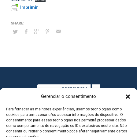
Imprimir
Gerenciar o consentimento
Para fornecer as melhores experiências, usamos tecnologias como
cookies para armazenar e/ou acessar informações do dispositivo. O
consentimento para essas tecnologias nos permitirá processar dados
como comportamento de navegação ou IDs exclusivos neste site. Não
consentir ou retirar o consentimento pode afetar negativamente certos
MAPA DO SITE
recursos e funções.