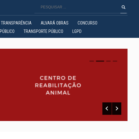
TRANSPARÊNCIA
ALVARÁ OBRAS
CONCURSO
PÚBLICO
TRANSPORTE PÚBLICO
LGPD
0
1
2
3