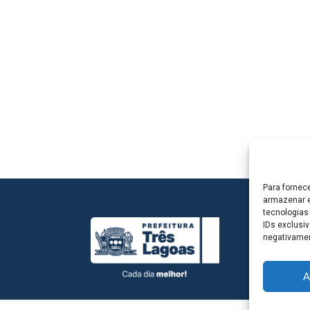
Para fornec
armazenar e
tecnologias
IDs exclusiv
negativamen
A