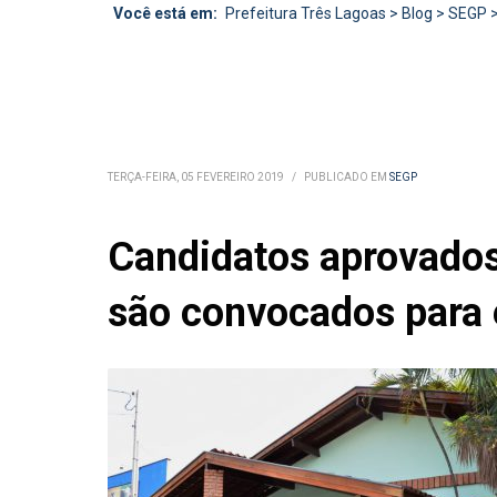
Você está em:
Prefeitura Três Lagoas
>
Blog
>
SEGP
TERÇA-FEIRA, 05 FEVEREIRO 2019
/
PUBLICADO EM
SEGP
Candidatos aprovados
são convocados para