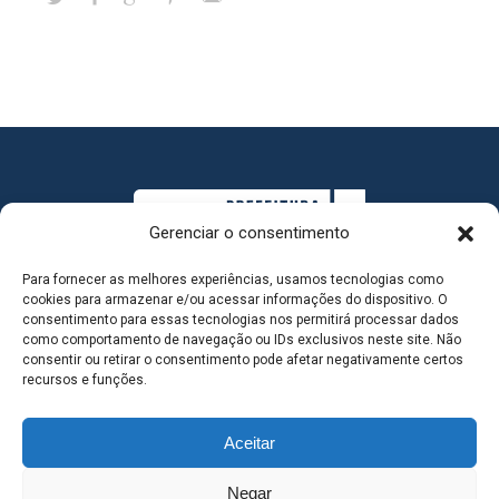
Gerenciar o consentimento
Para fornecer as melhores experiências, usamos tecnologias como
cookies para armazenar e/ou acessar informações do dispositivo. O
consentimento para essas tecnologias nos permitirá processar dados
como comportamento de navegação ou IDs exclusivos neste site. Não
consentir ou retirar o consentimento pode afetar negativamente certos
MAPA DO SITE
recursos e funções.
Aceitar
SEDE DO ADMINISTRATIVO MUNICIPAL - Avenida
Negar