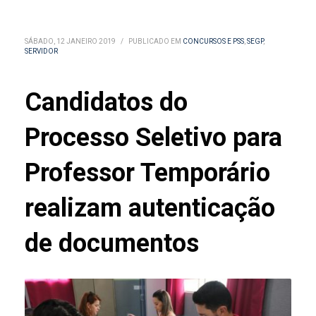
SÁBADO, 12 JANEIRO 2019
/
PUBLICADO EM
CONCURSOS E PSS
,
SEGP
,
SERVIDOR
Candidatos do
Processo Seletivo para
Professor Temporário
realizam autenticação
de documentos