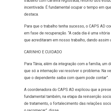
trabalho com carteira registrada, retorno dos estu
incentivada. É fundamental ocupar o tempo em que
destaca.
Para que o trabalho tenha sucesso, o CAPS AD co
em fase de recuperação. “A cada dia é uma vitór
que acreditaram em nosso trabalho, dando assim um
CARINHO E CUIDADO
Para Tânia, além da integração com a família, um 
que só a internação vai resolver o problema. Na v
que o dependente saiba com quem pode contar”.
A coordenadora do CAPS AD explicou que a presen
fundamental também, na etapa da reinserção social 
de tratamento, o fortalecimento das relações soc
o recomeçar”, disse.