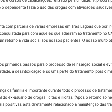
dos e cursos de capacitações, relizado pela unidade. “A procura
 o dependente fazia o uso das drogas com atividades saudáveis
nta com parceria de várias empresas em Três Lagoas que por in
ia conquistada para com aqueles que aderiram ao tratamento no
 retorno à vida social aos nossos pacientes. O nosso muito obri
dos primeiros passos para o processo de reinserção social é evit
erdade, a desintoxicação é só uma parte do tratamento, pois o ma
ça da família é importante durante todo o processo de tratam
do ex-usuário de drogas licitas e ilícitas. “Após o retorno ao me
iais positivas está diretamente relacionado à manutenção das tr