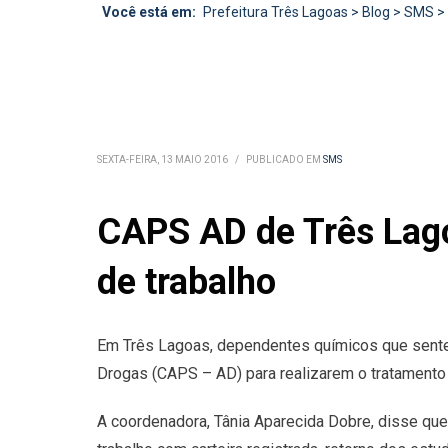
Você está em:
Prefeitura Três Lagoas
>
Blog
>
SMS
>
SEXTA-FEIRA, 13 MAIO 2016
/
PUBLICADO EM
SMS
CAPS AD de Três Lago
de trabalho
Em Três Lagoas, dependentes químicos que sentem
Drogas (CAPS – AD) para realizarem o tratamento e
A coordenadora, Tânia Aparecida Dobre, disse qu