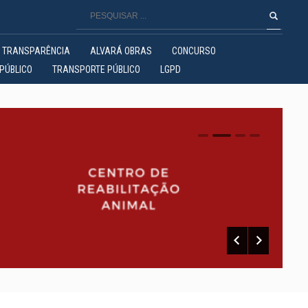
TRANSPARÊNCIA
ALVARÁ OBRAS
CONCURSO
PÚBLICO
TRANSPORTE PÚBLICO
LGPD
0
1
2
3