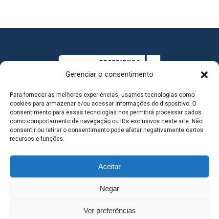
Gerenciar o consentimento
Para fornecer as melhores experiências, usamos tecnologias como
cookies para armazenar e/ou acessar informações do dispositivo. O
consentimento para essas tecnologias nos permitirá processar dados
como comportamento de navegação ou IDs exclusivos neste site. Não
consentir ou retirar o consentimento pode afetar negativamente certos
MAPA DO SITE
recursos e funções.
Aceitar
SEDE DO ADMINISTRATIVO MUNICIPAL - Avenida
Negar
Antônio Trajano, nº 30 - centro - Três Lagoas MS |
Ver preferências
Contato: 67 98139-3237