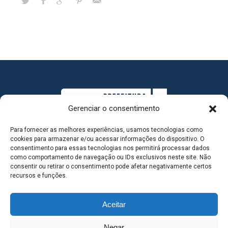
Gerenciar o consentimento
Para fornecer as melhores experiências, usamos tecnologias como
cookies para armazenar e/ou acessar informações do dispositivo. O
consentimento para essas tecnologias nos permitirá processar dados
como comportamento de navegação ou IDs exclusivos neste site. Não
consentir ou retirar o consentimento pode afetar negativamente certos
MAPA DO SITE
recursos e funções.
Aceitar
SEDE DO ADMINISTRATIVO MUNICIPAL - Avenida
Negar