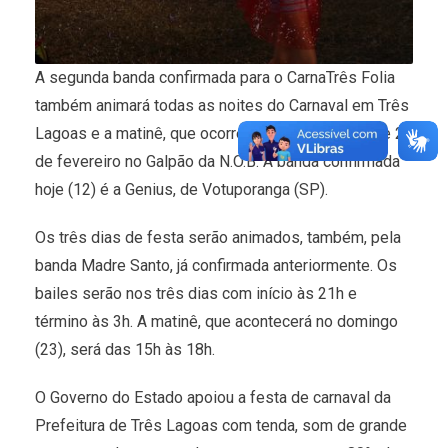
A segunda banda confirmada para o CarnaTrês Folia
também animará todas as noites do Carnaval em Três
Lagoas e a matinê, que ocorrerão nos dias 22, 23 e 24
de fevereiro no Galpão da N.O.B. A banda confirmada
hoje (12) é a Genius, de Votuporanga (SP).
Os três dias de festa serão animados, também, pela
banda Madre Santo, já confirmada anteriormente. Os
bailes serão nos três dias com início às 21h e
término às 3h. A matinê, que acontecerá no domingo
(23), será das 15h às 18h.
O Governo do Estado apoiou a festa de carnaval da
Prefeitura de Três Lagoas com tenda, som de grande