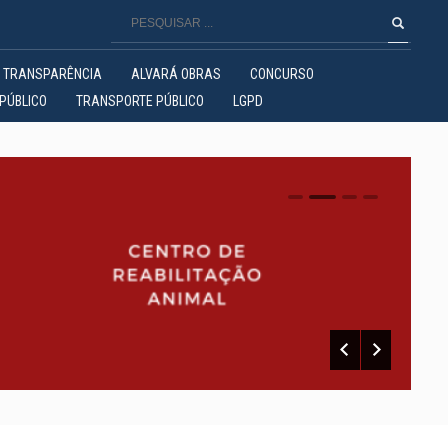
TRANSPARÊNCIA
ALVARÁ OBRAS
CONCURSO
PÚBLICO
TRANSPORTE PÚBLICO
LGPD
0
1
2
3