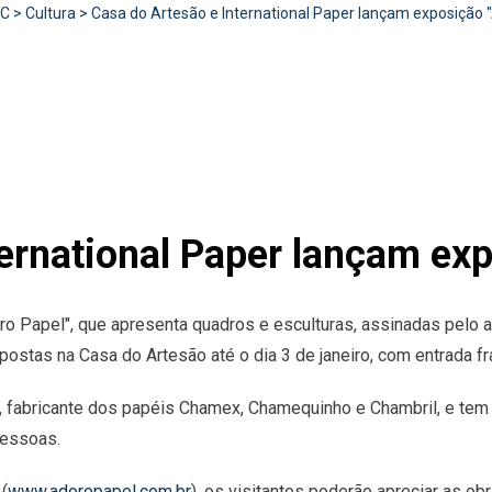
RC
>
Cultura
>
Casa do Artesão e International Paper lançam exposição 
ernational Paper lançam exp
oro Papel", que apresenta quadros e esculturas, assinadas pelo a
ostas na Casa do Artesão até o dia 3 de janeiro, com entrada fra
, fabricante dos papéis Chamex, Chamequinho e Chambril, e tem 
pessoas.
(
www.adoropapel.com.br
), os visitantes poderão apreciar as 