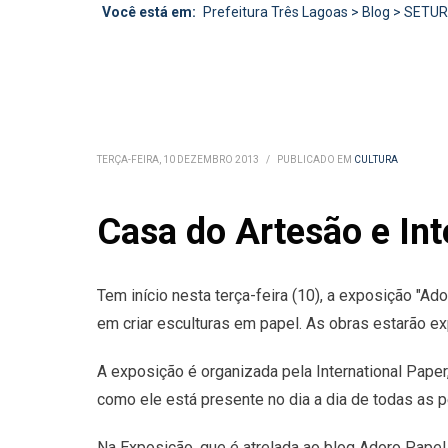
Você está em:
Prefeitura Três Lagoas
>
Blog
>
SETU
TERÇA-FEIRA, 10 DEZEMBRO 2013
/
PUBLICADO EM
CULTURA
Casa do Artesão e Int
Tem início nesta terça-feira (10), a exposição "Ad
em criar esculturas em papel. As obras estarão exp
A exposição é organizada pela International Paper
como ele está presente no dia a dia de todas as 
Na Exposição, que é atrelada ao blog Adoro Papel 