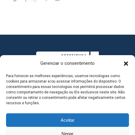
Gerenciar o consentimento
Para fornecer as melhores experiências, usamos tecnologias como
cookies para armazenar e/ou acessar informações do dispositivo. O
consentimento para essas tecnologias nos permitirá processar dados
como comportamento de navegação ou IDs exclusivos neste site. Não
consentir ou retirar o consentimento pode afetar negativamente certos
MAPA DO SITE
recursos e funções.
Aceitar
SEDE DO ADMINISTRATIVO MUNICIPAL - Avenida
Negar