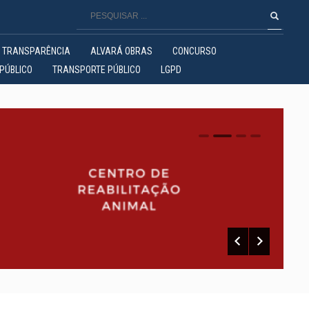
TRANSPARÊNCIA
ALVARÁ OBRAS
CONCURSO
PÚBLICO
TRANSPORTE PÚBLICO
LGPD
0
1
2
3