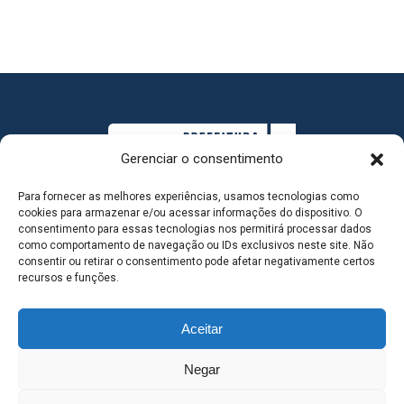
Gerenciar o consentimento
Para fornecer as melhores experiências, usamos tecnologias como
cookies para armazenar e/ou acessar informações do dispositivo. O
consentimento para essas tecnologias nos permitirá processar dados
como comportamento de navegação ou IDs exclusivos neste site. Não
consentir ou retirar o consentimento pode afetar negativamente certos
MAPA DO SITE
recursos e funções.
Aceitar
SEDE DO ADMINISTRATIVO MUNICIPAL - Avenida
Negar
Antônio Trajano, nº 30 - centro - Três Lagoas MS |