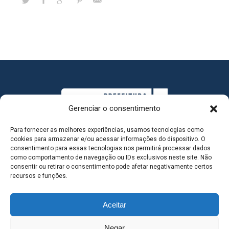
Gerenciar o consentimento
Para fornecer as melhores experiências, usamos tecnologias como
cookies para armazenar e/ou acessar informações do dispositivo. O
consentimento para essas tecnologias nos permitirá processar dados
como comportamento de navegação ou IDs exclusivos neste site. Não
consentir ou retirar o consentimento pode afetar negativamente certos
MAPA DO SITE
recursos e funções.
Aceitar
SEDE DO ADMINISTRATIVO MUNICIPAL - Avenida
Negar