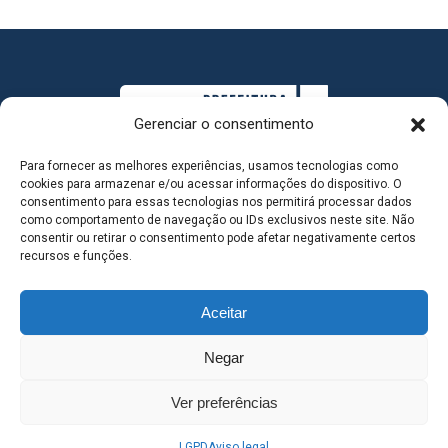
Gerenciar o consentimento
Para fornecer as melhores experiências, usamos tecnologias como
cookies para armazenar e/ou acessar informações do dispositivo. O
consentimento para essas tecnologias nos permitirá processar dados
como comportamento de navegação ou IDs exclusivos neste site. Não
consentir ou retirar o consentimento pode afetar negativamente certos
MAPA DO SITE
recursos e funções.
Aceitar
SEDE DO ADMINISTRATIVO MUNICIPAL - Avenida
Negar
Antônio Trajano, nº 30 - centro - Três Lagoas MS |
Ver preferências
Contato: 67 98139-3237
LGPD
Aviso legal