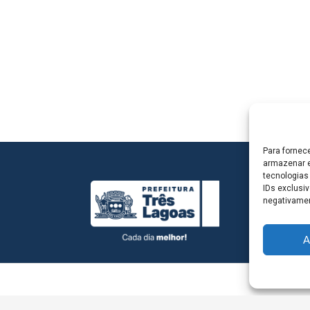
Para fornec
armazenar e
tecnologias
IDs exclusiv
negativamen
A