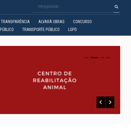
TRANSPARÊNCIA
ALVARÁ OBRAS
CONCURSO
PÚBLICO
TRANSPORTE PÚBLICO
LGPD
0
1
2
3