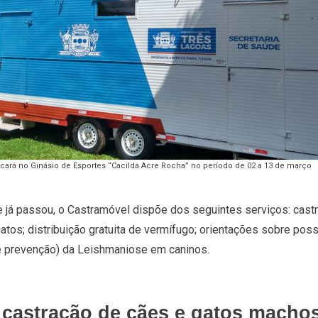
icará no Ginásio de Esportes “Cacilda Acre Rocha” no período de 02 a 13 de março
já passou, o Castramóvel dispõe dos seguintes serviços: cast
gatos; distribuição gratuita de vermífugo; orientações sobre po
 e prevenção) da Leishmaniose em caninos.
 castração de cães e gatos mach