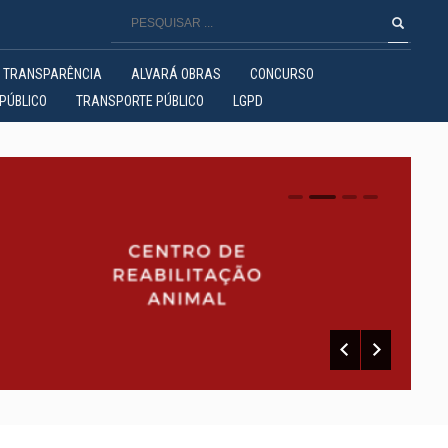
TRANSPARÊNCIA
ALVARÁ OBRAS
CONCURSO
PÚBLICO
TRANSPORTE PÚBLICO
LGPD
0
1
2
3