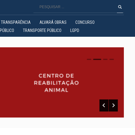
TRANSPARÊNCIA
ALVARÁ OBRAS
CONCURSO
PÚBLICO
TRANSPORTE PÚBLICO
LGPD
0
1
2
3