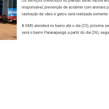
Os serviços oferecidos no plantão serão vacina ant
responsável, prevenção de acidente com animais pe
castração de cães e gatos será realizada somente
A SMS atenderá no bairro até o dia (23), próxima sex
será o bairro Paranapungá, a partir do dia (26), segu