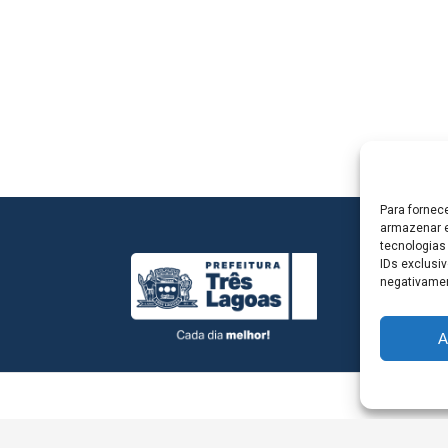
Para fornec
armazenar e
tecnologias
IDs exclusiv
negativamen
A