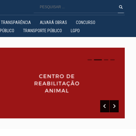
TRANSPARÊNCIA
ALVARÁ OBRAS
CONCURSO
PÚBLICO
TRANSPORTE PÚBLICO
LGPD
0
1
2
3