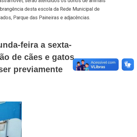
astramóvel, serão atendidos os donos de animais
abrangência desta escola da Rede Municipal de
rados, Parque das Paineiras e adjacências.
nda-feira a sexta-
ão de cães e gatos,
ser previamente