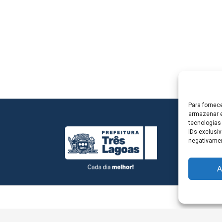
Para fornec
armazenar e
tecnologias
IDs exclusiv
negativamen
A