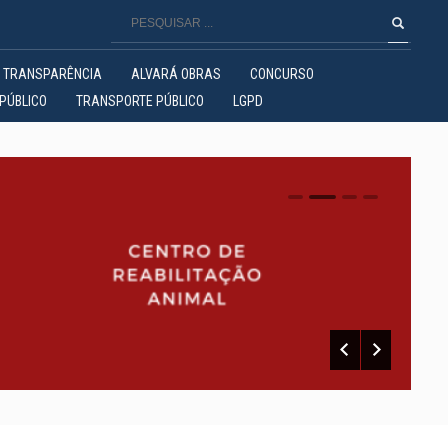
TRANSPARÊNCIA
ALVARÁ OBRAS
CONCURSO
PÚBLICO
TRANSPORTE PÚBLICO
LGPD
0
1
2
3